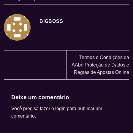
BIGBOSS
Termos e Condições da
AAbr: Proteção de Dados e
Regras de Apostas Online
Deixe um comentário
Você precisa fazer o
login
para publicar um
comentário.