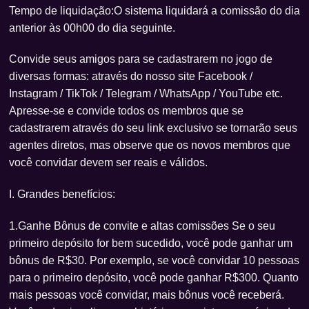
Tempo de liquidação:O sistema liquidará a comissão do dia
anterior às 00h00 do dia seguinte.
Convide seus amigos para se cadastrarem no jogo de
diversas formas: através do nosso site Facebook /
Instagram / TikTok / Telegram / WhatsApp / YouTube etc.
Apresse-se e convide todos os membros que se
cadastrarem através do seu link exclusivo se tornarão seus
agentes diretos, mas observe que os novos membros que
você convidar devem ser reais e válidos.
I. Grandes benefícios:
1.Ganhe Bônus de convite e altas comissões Se o seu
primeiro depósito for bem sucedido, você pode ganhar um
bônus de R$30. Por exemplo, se você convidar 10 pessoas
para o primeiro depósito, você pode ganhar R$300. Quanto
mais pessoas você convidar, mais bônus você receberá.