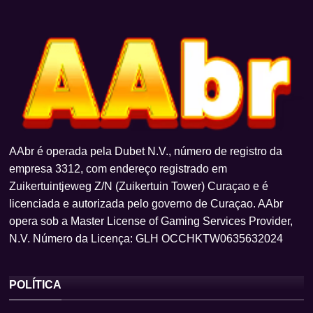
AAbr é operada pela Dubet N.V., número de registro da
empresa 3312, com endereço registrado em
Zuikertuintjeweg Z/N (Zuikertuin Tower) Curaçao e é
licenciada e autorizada pelo governo de Curaçao. AAbr
opera sob a Master License of Gaming Services Provider,
N.V. Número da Licença: GLH OCCHKTW0635632024
POLÍTICA