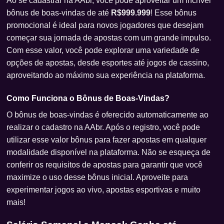
Ao se cadastrar na AAbr, você pode aproveitar um incrível
bônus de boas-vindas de até
R$999.999
! Esse bônus
promocional é ideal para novos jogadores que desejam
começar sua jornada de apostas com um grande impulso.
Com esse valor, você pode explorar uma variedade de
opções de apostas, desde esportes até jogos de cassino,
aproveitando ao máximo sua experiência na plataforma.
Como Funciona o Bônus de Boas-Vindas?
O bônus de boas-vindas é oferecido automaticamente ao
realizar o cadastro na AAbr. Após o registro, você pode
utilizar esse valor bônus para fazer apostas em qualquer
modalidade disponível na plataforma. Não se esqueça de
conferir os requisitos de apostas para garantir que você
maximize o uso desse bônus inicial. Aproveite para
experimentar jogos ao vivo, apostas esportivas e muito
mais!