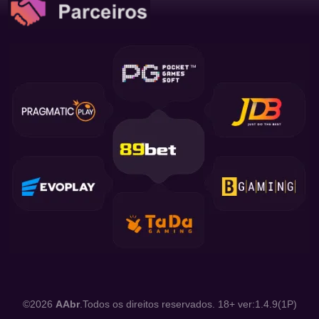
©2026
AAbr
.Todos os direitos reservados. 18+ ver:1.4.9(1P)