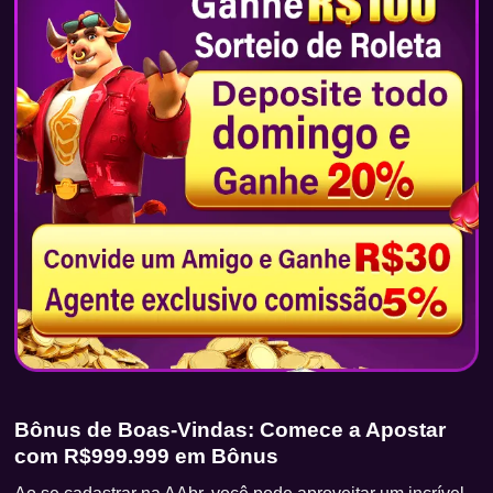
Bônus de Boas-Vindas: Comece a Apostar
com R$999.999 em Bônus