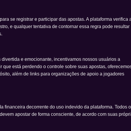
para se registrar e participar das apostas. A plataforma verifica 
tro, e qualquer tentativa de contornar essa regra pode resultar
s.
 divertida e emocionante, incentivamos nossos usuários a
ir que está perdendo o controle sobre suas apostas, oferecemo
ósito, além de links para organizações de apoio a jogadores
a financeira decorrente do uso indevido da plataforma. Todos 
 devem apostar de forma consciente, de acordo com suas própr