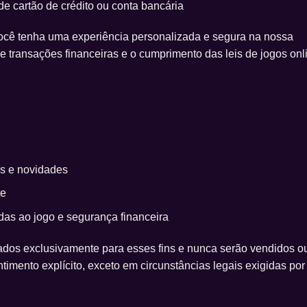
 cartão de crédito ou conta bancária
você tenha uma experiência personalizada e segura na nossa
e transações financeiras e o cumprimento das leis de jogos onl
as e novidades
te
das ao jogo e segurança financeira
dos exclusivamente para esses fins e nunca serão vendidos o
mento explícito, exceto em circunstâncias legais exigidas por 