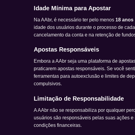
Idade Mínima para Apostar
Na AAbr, é necessário ter pelo menos
18 anos
idade dos usuários durante o processo de cadas
cancelamento da conta e na retenção de fundo
Apostas Responsáveis
Embora a AAbr seja uma plataforma de apostas
praticarem apostas responsáveis. Se você sent
ferramentas para autoexclusão e limites de dep
compulsivos.
Limitação de Responsabilidade
A AAbr não se responsabiliza por qualquer perd
usuários são responsáveis pelas suas ações e
condições financeiras.