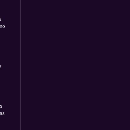
a
 no
s
os
ias