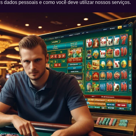
 dados pessoais e como você deve utilizar nossos serviços.