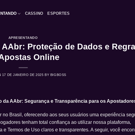
ENTANDO
CASSINO
ESPORTES
APRESENTANDO
 AAbr: Proteção de Dados e Regr
Apostas Online
N
17 DE JANEIRO DE 2025
BY
BIGBOSS
so da AAbr: Segurança e Transparência para os Apostadore
r no Brasil, oferecendo aos seus usuários uma experiência seg
ogadores tenham total confiança ao utilizar nossa plataforma,
ta e Termos de Uso
claros e transparentes. A seguir, você encon