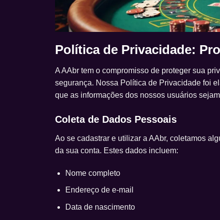
Política de Privacidade: P
A AAbr tem o compromisso de proteger sua priv
segurança. Nossa Política de Privacidade foi e
que as informações dos nossos usuários sejam
Coleta de Dados Pessoais
Ao se cadastrar e utilizar a AAbr, coletamos 
da sua conta. Estes dados incluem:
Nome completo
Endereço de e-mail
Data de nascimento