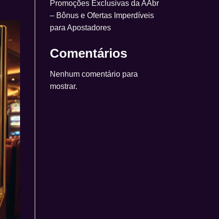
Promoções Exclusivas da AAbr
– Bônus e Ofertas Imperdíveis
para Apostadores
Comentários
Nenhum comentário para
mostrar.