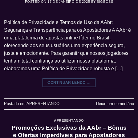
POSTED ON
17 DE JANEIRO DE 2025
BY
BIGBOSS
Política de Privacidade e Termos de Uso da AAbr:
Segurança e Transparência para os Apostadores A AAbr é
uma plataforma de apostas online líder no Brasil,
oferecendo aos seus usuários uma experiência segura,
justa e emocionante. Para garantir que nossos jogadores
tenham total confiança ao utilizar nossa plataforma,
elaboramos uma Política de Privacidade robusta e […]
CONTINUAR LENDO
→
Postado em
APRESENTANDO
Deixe um comentário
APRESENTANDO
Promoções Exclusivas da AAbr – Bônus
e Ofertas Imperdíveis para Apostadores